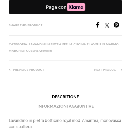
SHARE THIS PRODUCT
CATEGORIA:
LAVANDINI IN PIETRA PER LA CUCINA E LAVELLI IN MARMO
MARCHIO:
CUSENZAMARMI
PREVIOUS PRODUCT
NEXT PRODUCT
DESCRIZIONE
INFORMAZIONI AGGIUNTIVE
Lavandino in pietra botticino royal mod. Amantea, monovasca
con spalliera.