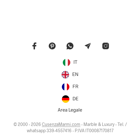
IT
EN
FR
DE
Area Legale
© 2000 - 2026
CusenzaMarmi.com
- Marble & Luxury - Tel. /
whatsapp 339-4557416 - P.IVA IT00087170817