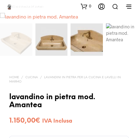
0
HOME
/
CUCINA
/
LAVANDINI IN PIETRA PER LA CUCINA E LAVELLI IN
MARMO
lavandino in pietra mod.
Amantea
1.150,00
€
IVA Inclusa