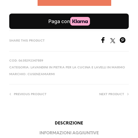
SHARE THIS PRODUCT
COD:
0635292347559
CATEGORIA:
LAVANDINI IN PIETRA PER LA CUCINA E LAVELLI IN MARMO
MARCHIO:
CUSENZAMARMI
PREVIOUS PRODUCT
NEXT PRODUCT
DESCRIZIONE
INFORMAZIONI AGGIUNTIVE