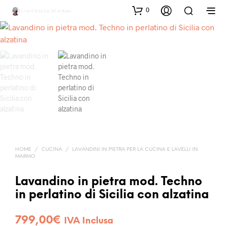
0
HOME
/
CUCINA
/
LAVANDINI IN PIETRA PER LA CUCINA E LAVELLI IN
MARMO
Lavandino in pietra mod. Techno
in perlatino di Sicilia con alzatina
799,00
€
IVA Inclusa