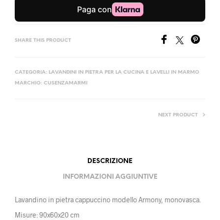
SHARE THIS PRODUCT
CATEGORIA:
LAVANDINI IN PIETRA PER LA CUCINA E LAVELLI IN MARMO
MARCHIO:
CUSENZAMARMI
NEXT PRODUCT
DESCRIZIONE
INFORMAZIONI AGGIUNTIVE
Lavandino in pietra cappuccino modello Armony, monovasca.
Misure: 90x60x20 cm