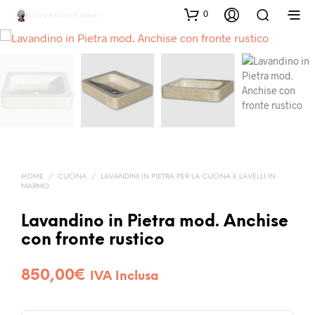
0
HOME
/
CUCINA
/
LAVANDINI IN PIETRA PER LA CUCINA E LAVELLI IN
MARMO
Lavandino in Pietra mod. Anchise
con fronte rustico
850,00
€
IVA Inclusa