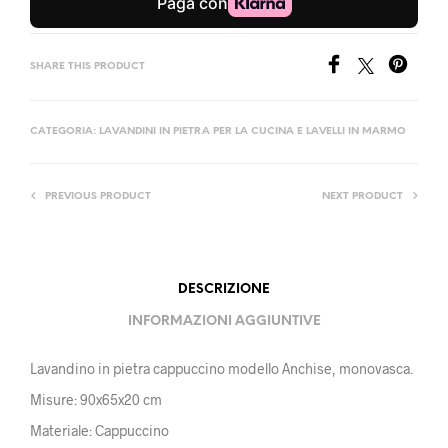
SHARE THIS PRODUCT
CATEGORIA:
LAVANDINI IN PIETRA PER LA CUCINA E LAVELLI IN MARMO
PREVIOUS PRODUCT
NEXT PRODUCT
DESCRIZIONE
INFORMAZIONI AGGIUNTIVE
Lavandino in pietra cappuccino modello Anchise, monovasca.
Misure: 90x65x20 cm
Materiale: Cappuccino