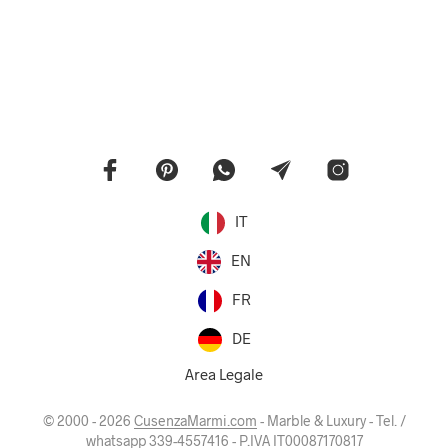
IT
EN
FR
DE
Area Legale
© 2000 - 2026
CusenzaMarmi.com
- Marble & Luxury - Tel. /
whatsapp 339-4557416 - P.IVA IT00087170817