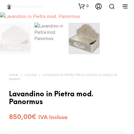
0
HOME
/
CUCINA
/
LAVANDINI IN PIETRA PER LA CUCINA E LAVELLI IN
MARMO
Lavandino in Pietra mod.
Panormus
850,00
€
IVA Inclusa