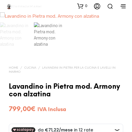
0
HOME
/
CUCINA
/
LAVANDINI IN PIETRA PER LA CUCINA E LAVELLI IN
MARMO
Lavandino in Pietra mod. Armony
con alzatina
799,00
€
IVA Inclusa