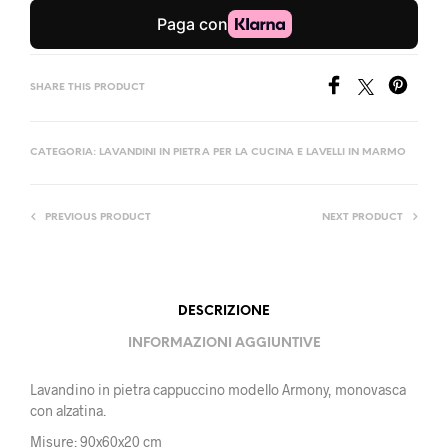
SHARE THIS PRODUCT
CATEGORIA:
LAVANDINI IN PIETRA PER LA CUCINA E LAVELLI IN MARMO
PREVIOUS PRODUCT
NEXT PRODUCT
DESCRIZIONE
INFORMAZIONI AGGIUNTIVE
Lavandino in pietra cappuccino modello Armony, monovasca
con alzatina.
Misure: 90x60x20 cm