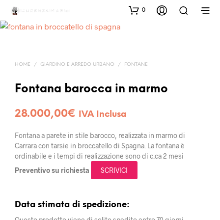
0
HOME
/
GIARDINO E ARREDO URBANO
/
FONTANE
Fontana barocca in marmo
28.000,00
€
IVA Inclusa
Fontana a parete in stile barocco, realizzata in marmo di
Carrara con tarsie in broccatello di Spagna. La fontana è
ordinabile e i tempi di realizzazione sono di c.ca 2 mesi
Preventivo su richiesta
SCRIVICI
Data stimata di spedizione:
Questo prodotto viene di solito spedito entro 70 giorni.